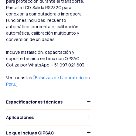
para protección durante el transporte. 
Pantalla LCD. Salida RS232C para 
conexión a computadora o impresora. 
Funciones incluidas: recuento 
automático, porcentaje, calibración 
automática, calibración multipunto y 
conversión de unidades.
Incluye instalación, capacitación y 
soporte técnico en Lima con QIPSAC. 
Cotiza por WhatsApp: +51 997 021 603.
Ver todas las 
[Balanzas de Laboratorio en 
Perú.]
Especificaciones técnicas
Aplicaciones
Especificación
Valor
Pesaje rutinario de reactivos:
Lo que incluye QIPSAC
Modelo
BE50001NF
Preparación de soluciones y 