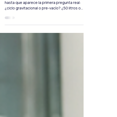
Elegir un autoclave parece una decisión sencilla
hasta que aparece la primera pregunta real:
¿ciclo gravitacional o pre-vacío? ¿50 litros o
100? ¿Clase B o Clase N? Un equipo mal elegido
no necesariamente deja de funcionar —
simplemente no cubre todas las cargas que el
laboratorio necesita esterilizar, y eso se
descubre después de la compra. Esta guía
responde esas preguntas con criterio técnico,
para que la decisión sea correcta desde el
inicio. Autoclave vertical para ester