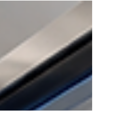
que descubrirás después de la compra. Un
laboratorio clínico de policlínico no necesita lo
mismo que el área de hematología de una
clínica, ni el laboratorio de una facultad de
ciencias de la salud en una universidad. Esta
guía está escrita para jefes de laboratorio,
directores médicos y encargados de compra
que necesitan tomar una decis