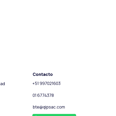
Contacto
+51 997021603
dad
01 6774378
bte@qipsac.com