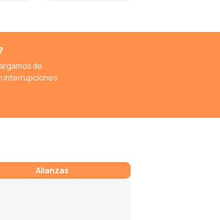
?
cargamos de
n interrupciones.
Alianzas