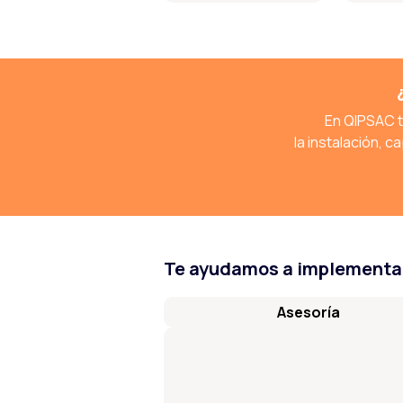
En QIPSAC t
la instalación, 
Te ayudamos a implementar
Asesoría