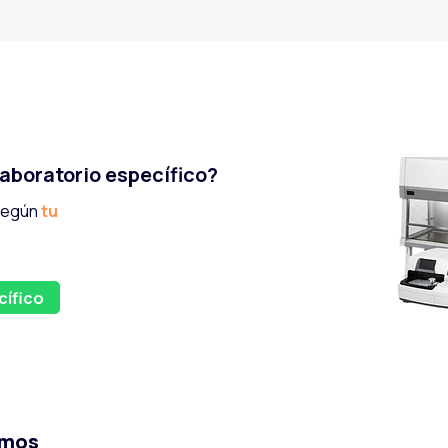
aboratorio específico?
 según
tu
cífico
amos